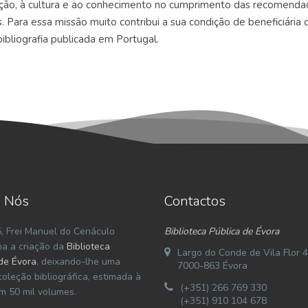
ção, à cultura e ao conhecimento no cumprimento das recomenda
s. Para essa missão muito contribui a sua condição de beneficiária
bibliografia publicada em Portugal.
 Nós
Contactos
, Frei Manuel do Cenáculo
Biblioteca Pública de Évora
na a criação da
Biblioteca
Largo do Conde de Vila Flor 4
de Évora
, deixando-lhe uma
7000-863 Évora
coleção bibliográfica, estimada à
(+351) 266 769 330
m 50 mil volumes.
(+351) 910 104 678