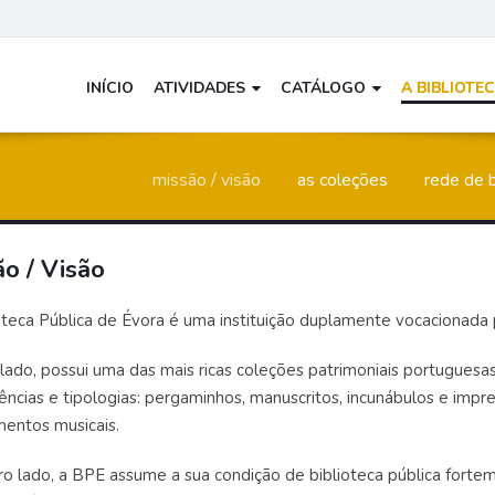
INÍCIO
ATIVIDADES
CATÁLOGO
A BIBLIOTE
história
missão / visão
as coleções
rede de b
o / Visão
oteca Pública de Évora é uma instituição duplamente vocacionada
lado, possui uma das mais ricas coleções patrimoniais portuguesas
ências e tipologias: pergaminhos, manuscritos, incunábulos e impres
entos musicais.
ro lado, a BPE assume a sua condição de biblioteca pública fort