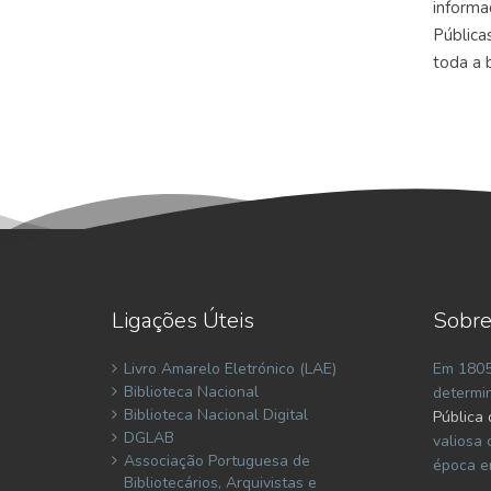
informa
Pública
toda a 
Ligações Úteis
Sobre
Livro Amarelo Eletrónico (LAE)
Em 1805
Biblioteca Nacional
determi
Biblioteca Nacional Digital
Pública 
DGLAB
valiosa 
Associação Portuguesa de
época e
Bibliotecários, Arquivistas e