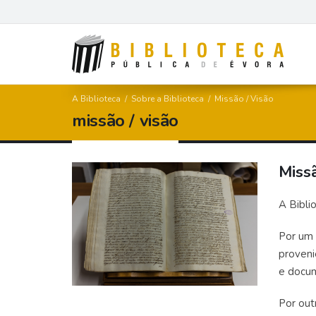
A Biblioteca
/
Sobre a Biblioteca
/
Missão / Visão
m
i
s
s
ã
o
/
v
i
s
ã
o
Missã
A Bibli
Por um 
proveni
e docum
Por out