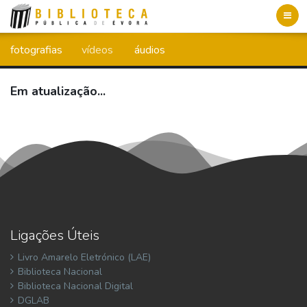
Toggl
navig
fotografias
vídeos
áudios
Em atualização...
Ligações Úteis
Livro Amarelo Eletrónico (LAE)
Biblioteca Nacional
Biblioteca Nacional Digital
DGLAB