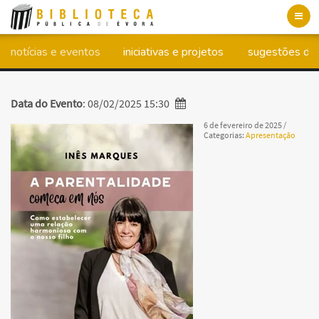
Toggl
navig
notícias e eventos
iniciativas e projetos
sugestões de 
Data do Evento
: 08/02/2025 15:30
6 de fevereiro de 2025
/
Categorias:
Apresentação