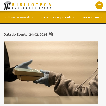
Toggl
navig
notícias e eventos
iniciativas e projetos
sugestões de 
Data do Evento
: 24/02/2024