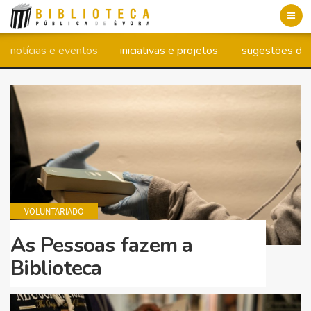
Toggl
navig
notícias e eventos
iniciativas e projetos
sugestões de 
VOLUNTARIADO
As Pessoas fazem a
Biblioteca