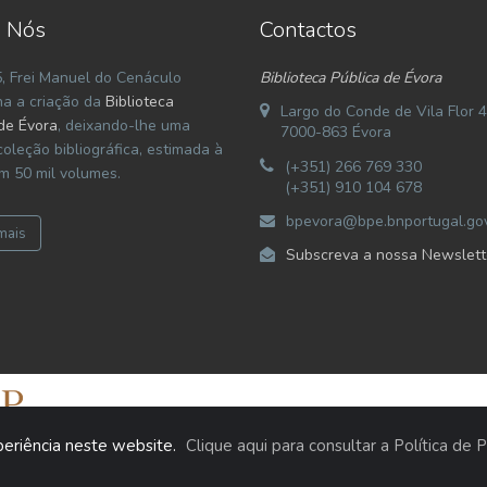
 Nós
Contactos
, Frei Manuel do Cenáculo
Biblioteca Pública de Évora
na a criação da
Biblioteca
Largo do Conde de Vila Flor 4
de Évora
, deixando-lhe uma
7000-863 Évora
coleção bibliográfica, estimada à
(+351) 266 769 330
m 50 mil volumes.
(+351) 910 104 678
bpevora@bpe.bnportugal.gov
mais
Subscreva a nossa Newslett
xperiência neste website.
Clique aqui para consultar a Política de
o. Todos os Direitos Reservados