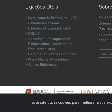
Ligações Úteis
Sobre
Livro Amarelo Eletrónico (LAE)
Em 1805
Biblioteca Nacional
determi
Biblioteca Nacional Digital
Pública 
DGLAB
valiosa 
Associação Portuguesa de
época e
Bibliotecários, Arquivistas e
Documentalistas
saiba 
Rede de Bibliotecas Escolares
Plano Nacional de Leitura
Somos Bibliotecas
Este site utiliza cookies para melhorar a sua e
2026 Libware - Tecnologias de Informação e Documentaçã