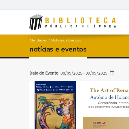
Atividades
/
Notícias e Eventos
n
o
t
í
c
i
a
s
e
e
v
e
n
t
o
s
Data do Evento
: 08/09/2025 - 09/09/2025