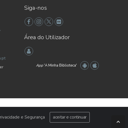
Siga-nos
,
Área do Utilizador
.pt
App
'A Minha Biblioteca'
er
 Privacidade e Segurança
aceitar e continuar
Acessibilidade
|
Condições de Utilização
|
Privacidade