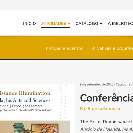
INÍCIO
ATIVIDADES
CATÁLOGO
A BIBLIOTE
notícias e eventos
iniciativas e projeto
9 de setembro de 2025
/ Categorias
Conferênci
8 e 9 de setembro
The Art of Renaissance 
António de Holanda, his A