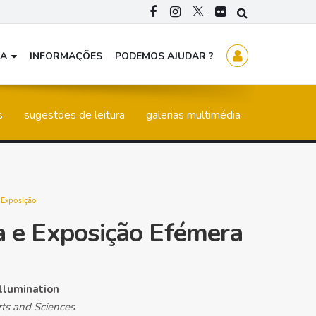
CA
INFORMAÇÕES
PODEMOS AJUDAR ?
s
sugestões de leitura
galerias multimédia
:
Exposição
a e Exposição Efémera
Illumination
rts and Sciences