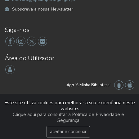
Subscreva a nossa Newsletter
Siga-nos
Área do Utilizador
App
'A Minha Biblioteca'
Este site utiliza cookies para melhorar a sua experiência neste
website.
Clique aqui para consultar a Política de Privacidade e
Segurança
2026 Libware - Tecnologias de Informação e Documentação. Todos os
Direitos Reservados
aceitar e continuar
Acessibilidade
|
Condições de Utilização
|
Privacidade