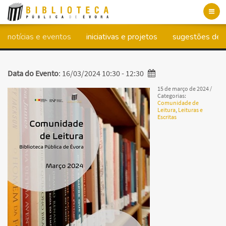
Toggl
navig
notícias e eventos
iniciativas e projetos
sugestões de l
Data do Evento
: 16/03/2024 10:30 - 12:30
15 de março de 2024
/
Categorias:
Comunidade de
Leitura
,
Leituras e
Escritas