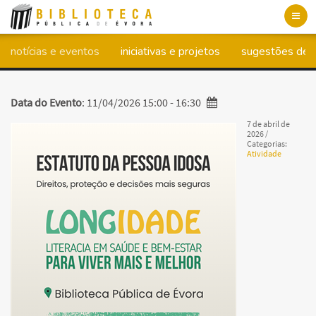
Toggl
navig
notícias e eventos
iniciativas e projetos
sugestões de l
Data do Evento
: 11/04/2026 15:00 - 16:30
7 de abril de
2026
/
Categorias:
Atividade